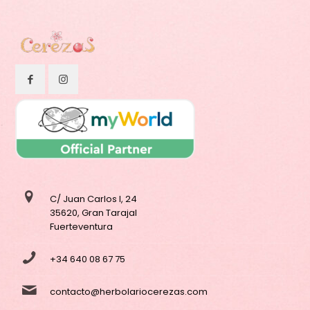
C/ Juan Carlos I, 24
35620, Gran Tarajal
Fuerteventura
+34 640 08 67 75
contacto@herbolariocerezas.com