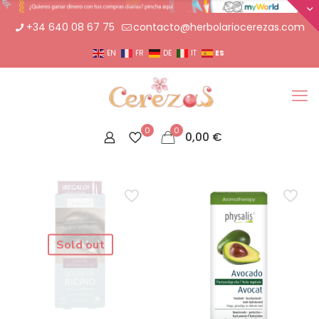
+34 640 08 67 75
contacto@herbolariocerezas.com
ES
EN
FR
DE
IT
0
0
0,00
€
Sold out