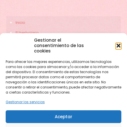
Inicio
El herbolario
Gestionar el
Servicios
consentimiento de las
cookies
Contacto
Para ofrecer las mejores experiencias, utilizamos tecnologías
como las cookies para almacenar y/o acceder a la información
del dispositivo. El consentimiento de estas tecnologías nos
permitirá procesar datos como el comportamiento de
navegación o las identificaciones únicas en este sitio. No
consentir o retirar el consentimiento, puede afectar negativamente
a ciertas características y funciones.
Gestionar los servicios
© 2026 herbolariocerezas.com. Todos los derechos
Aceptar
reservados.
Web diseñada por
Aragon Marketing