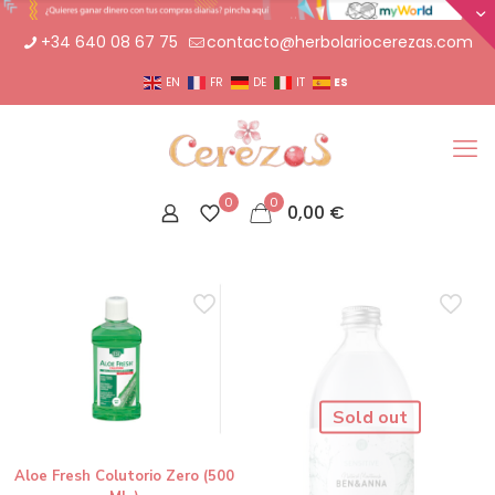
+34 640 08 67 75
contacto@herbolariocerezas.com
ES
EN
FR
DE
IT
0
0
0,00
€
Sold out
Aloe Fresh Colutorio Zero (500