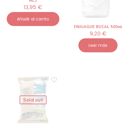
ML.)
13,95
€
Añadir al carrito
ENJUAGUE BUCAL 500ml
9,20
€
Leer más
Sold out