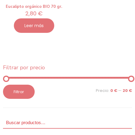
Eucalipto orgánico BIO 70 gr.
2,80
€
Leer más
Filtrar por precio
Precio
Precio
Precio:
0 €
—
20 €
Filtrar
mínimo
máximo