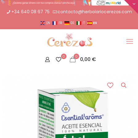
+34 640 08 67 75
contacto@herbolariocerezas.com
ES
EN
FR
DE
IT
0
0
0,00
€