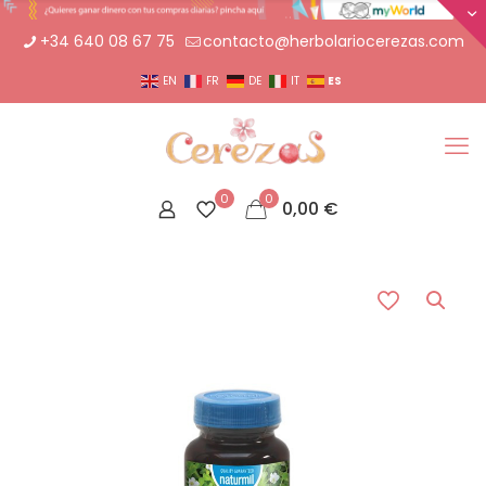
+34 640 08 67 75
contacto@herbolariocerezas.com
ES
EN
FR
DE
IT
0
0
0,00
€