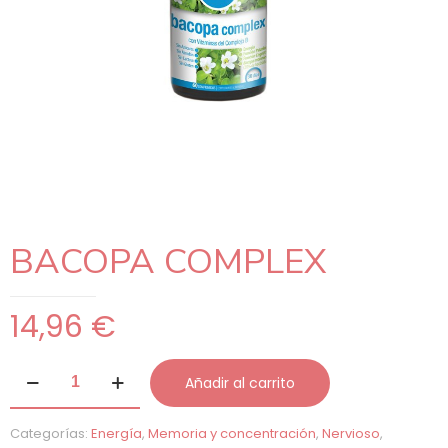
BACOPA COMPLEX
14,96
€
BACOPA
Añadir al carrito
COMPLEX
cantidad
Categorías:
Energía
,
Memoria y concentración
,
Nervioso
,