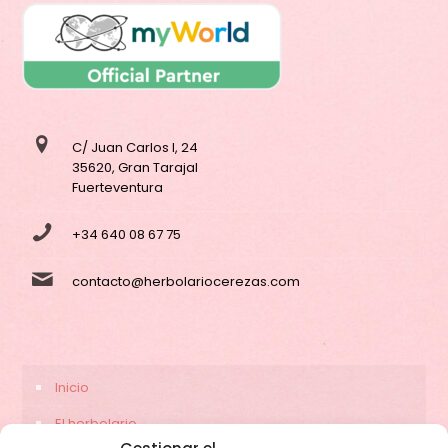
C/ Juan Carlos I, 24
35620, Gran Tarajal
Fuerteventura
+34 640 08 67 75
contacto@herbolariocerezas.com
Inicio
El herbolario