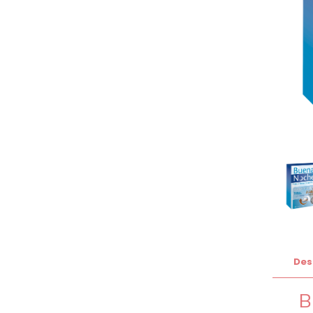
Des
B