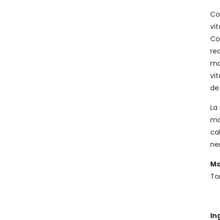
Co
vi
Co
re
ma
vi
de
La
ma
ca
ne
Mo
To
In