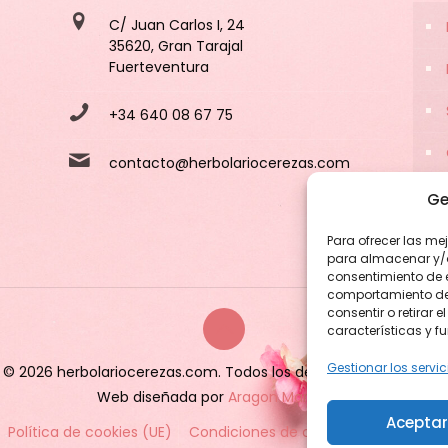
C/ Juan Carlos I, 24
35620, Gran Tarajal
Fuerteventura
+34 640 08 67 75
contacto@herbolariocerezas.com
Ge
Para ofrecer las me
para almacenar y/o 
consentimiento de 
comportamiento de n
consentir o retirar
características y f
Gestionar los servic
© 2026 herbolariocerezas.com. Todos los derechos reservados.
Web diseñada por
Aragon Marketing
Aceptar
Política de cookies (UE)
Condiciones de compra
Condicion