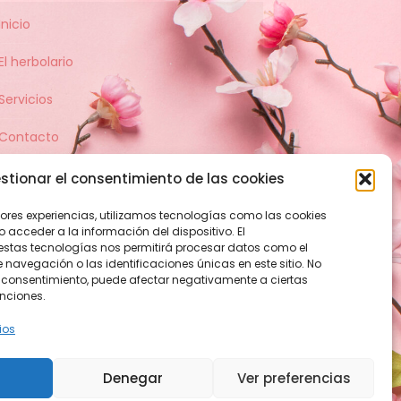
Inicio
El herbolario
Servicios
Contacto
stionar el consentimiento de las cookies
jores experiencias, utilizamos tecnologías como las cookies
acceder a la información del dispositivo. El
estas tecnologías nos permitirá procesar datos como el
avegación o las identificaciones únicas en este sitio. No
 el consentimiento, puede afectar negativamente a ciertas
unciones.
ios
Denegar
Ver preferencias
es de envío
Política de devolución