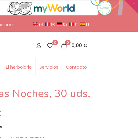
as.com
ES
EN
FR
DE
IT
0
0
0,00
€
El herbolario
Servicios
Contacto
s Noches, 30 uds.
€
as