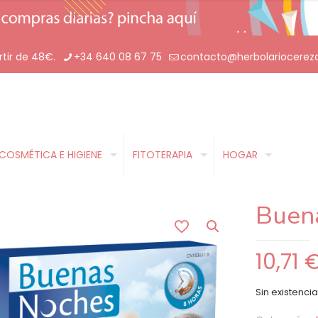
rtir de 48€.
+34 640 08 67 75
contacto@herbolariocerez
COSMÉTICA E HIGIENE
FITOTERAPIA
HOGAR
Buena
10,71
Sin existenci