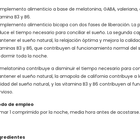
mplemento alimenticio a base de melatonina, GABA, valeriana, am
tamina B3 y B6.
mplemento alimenticio bicapa con dos fases de liberación. La 
duce el tiempo necesario para conciliar el sueño. La segunda c
ntener el sueño natural, la relajación óptima y mejora la calida
taminas B3 y B6, que contribuyen al funcionamiento normal del si
 dormir toda la noche.
 melatonina contribuye a disminuir el tiempo necesario para conc
ntener el sueño natural, la amapola de california contribuye a l
lidad del sueño natural, y las vitamina B3 y B6 contribuyen al 
rvioso.
do de empleo
mar 1 comprimido por la noche, media hora antes de acostarse.
gredientes