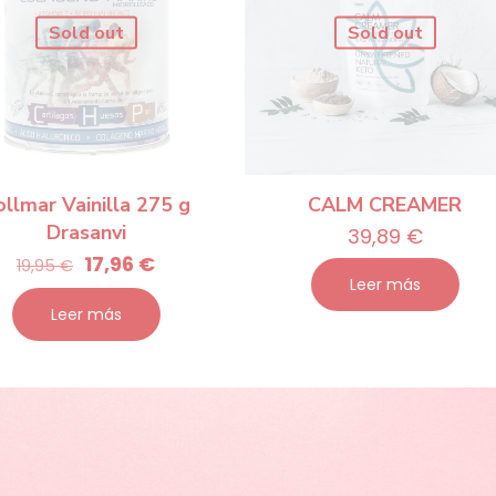
Sold out
Sold out
ollmar Vainilla 275 g
CALM CREAMER
Drasanvi
39,89
€
El
El
17,96
€
19,95
€
Leer más
precio
precio
Leer más
original
actual
era:
es:
19,95 €.
17,96 €.