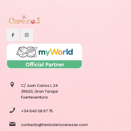
C/ Juan Carlos I, 24
35620, Gran Tarajal
Fuerteventura
+34 640 08 67 75
contacto@herbolariocerezas.com