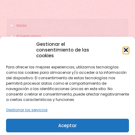
Inicio
El herbolario
Gestionar el
Servicios
consentimiento de las
cookies
Contacto
Para ofrecer las mejores experiencias, utilizamos tecnologías
como las cookies para almacenar y/o acceder a la información
del dispositivo. El consentimiento de estas tecnologías nos
permitirá procesar datos como el comportamiento de
navegación o las identificaciones únicas en este sitio. No
consentir o retirar el consentimiento, puede afectar negativamente
a ciertas características y funciones.
Gestionar los servicios
© 2026 herbolariocerezas.com. Todos los derechos
Aceptar
reservados.
Web diseñada por
Aragon Marketing