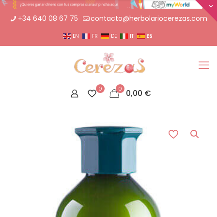
+34 640 08 67 75
contacto@herbolariocerezas.com
ES
EN
FR
DE
IT
0
0
0,00
€