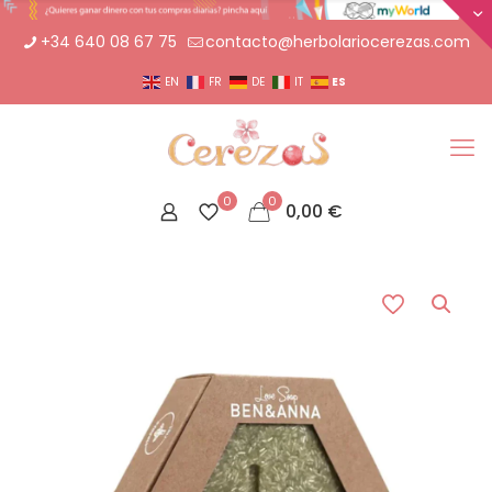
+34 640 08 67 75
contacto@herbolariocerezas.com
ES
EN
FR
DE
IT
0
0
0,00
€