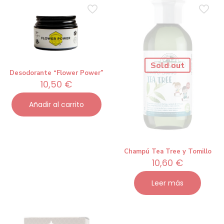
Sold out
Desodorante “Flower Power”
10,50
€
Añadir al carrito
Champú Tea Tree y Tomillo
10,60
€
Leer más