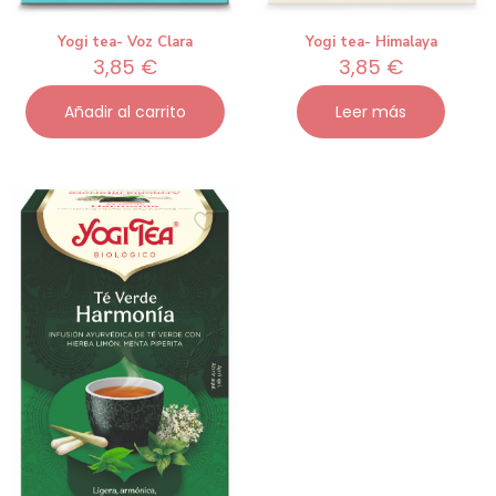
Yogi tea- Voz Clara
Yogi tea- Himalaya
3,85
€
3,85
€
Añadir al carrito
Leer más