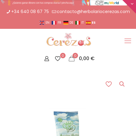
+34 640 08 67 75
contacto@herbolariocerezas.com
ES
EN
FR
DE
IT
0
0
0,00
€