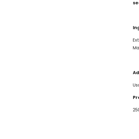
se
In
Ex
Ma
Ad
Us
Pr
25