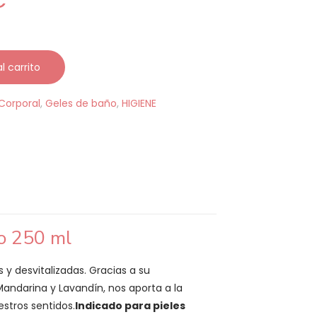
€
l carrito
Corporal
,
Geles de baño
,
HIGIENE
io 250 ml
 y desvitalizadas. Gracias a su
Mandarina y Lavandín, nos aporta a la
stros sentidos.
Indicado para pieles