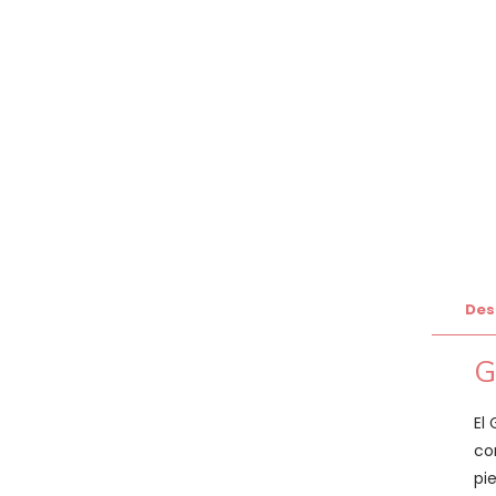
Des
G
El
co
pi