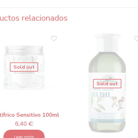
uctos relacionados
Sold out
Sold out
ífrico Sensitivo 100ml
6,40
€
Leer más