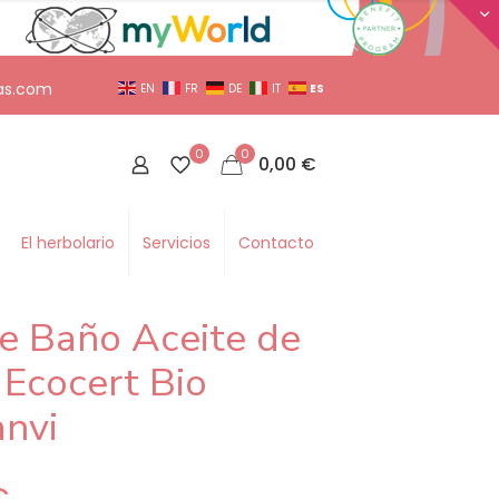
as.com
ES
EN
FR
DE
IT
0
0
0,00
€
El herbolario
Servicios
Contacto
e Baño Aceite de
 Ecocert Bio
nvi