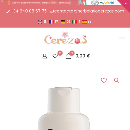
+34 640 08 67 75
contacto@herbolariocerezas.com
ES
EN
FR
DE
IT
0
0
0,00
€