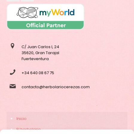
C/ Juan Carlos I, 24
35620, Gran Tarajal
Fuerteventura
+34 640 08 67 75
contacto@herbolariocerezas.com
Inicio
El herbolario