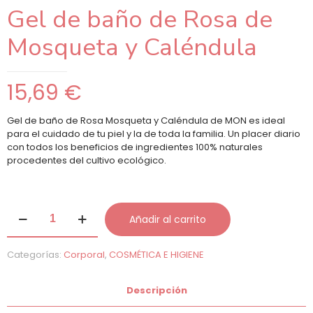
Gel de baño de Rosa de
Mosqueta y Caléndula
15,69
€
Gel de baño de Rosa Mosqueta y Caléndula de MON es ideal
para el cuidado de tu piel y la de toda la familia. Un placer diario
con todos los beneficios de ingredientes 100% naturales
procedentes del cultivo ecológico.
Gel
Añadir al carrito
de
baño
de
Categorías:
Corporal
,
COSMÉTICA E HIGIENE
Rosa
de
Mosqueta
Descripción
y