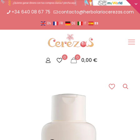
+34 640 08 67 75
contacto@herbolariocerezas.com
ES
EN
FR
DE
IT
0
0
0,00
€