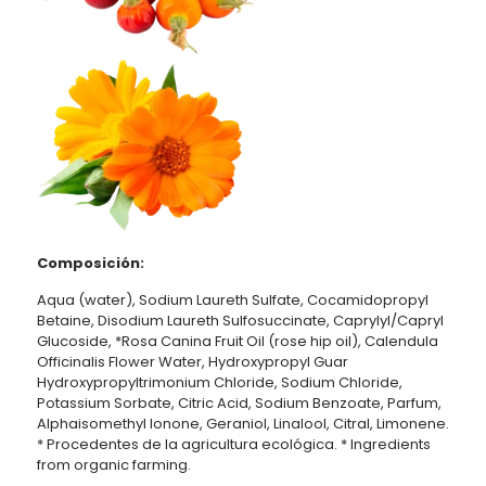
Composición:
Aqua (water), Sodium Laureth Sulfate, Cocamidopropyl
Betaine, Disodium Laureth Sulfosuccinate, Caprylyl/Capryl
Glucoside, *Rosa Canina Fruit Oil (rose hip oil), Calendula
Officinalis Flower Water, Hydroxypropyl Guar
Hydroxypropyltrimonium Chloride, Sodium Chloride,
Potassium Sorbate, Citric Acid, Sodium Benzoate, Parfum,
Alphaisomethyl Ionone, Geraniol, Linalool, Citral, Limonene.
* Procedentes de la agricultura ecológica. * Ingredients
from organic farming.