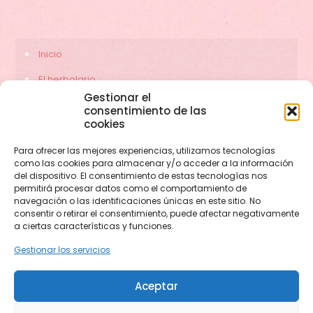
Inicio
El herbolario
Gestionar el
Servicios
consentimiento de las
cookies
Contacto
Para ofrecer las mejores experiencias, utilizamos tecnologías
como las cookies para almacenar y/o acceder a la información
del dispositivo. El consentimiento de estas tecnologías nos
permitirá procesar datos como el comportamiento de
navegación o las identificaciones únicas en este sitio. No
consentir o retirar el consentimiento, puede afectar negativamente
a ciertas características y funciones.
Gestionar los servicios
© 2026 herbolariocerezas.com. Todos los derechos
Aceptar
reservados.
Web diseñada por
Aragon Marketing