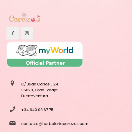
C/ Juan Carlos I, 24
35620, Gran Tarajal
Fuerteventura
+34 640 08 67 75
contacto@herbolariocerezas.com