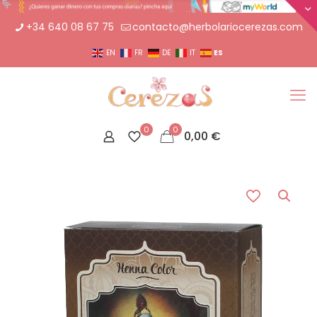
+34 640 08 67 75
contacto@herbolariocerezas.com
ES
EN
FR
DE
IT
0
0
0,00
€