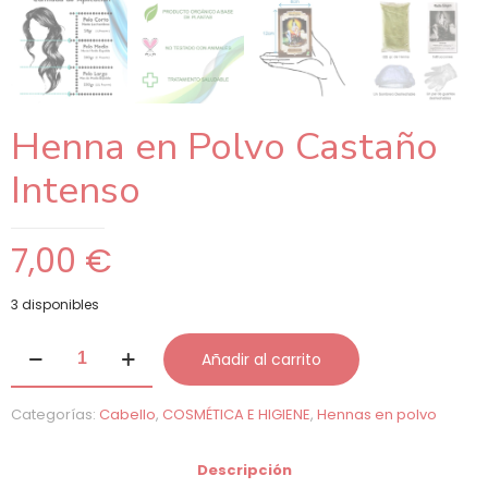
Henna en Polvo Castaño
Intenso
7,00
€
3 disponibles
Henna
Añadir al carrito
en
Polvo
Castaño
Categorías:
Cabello
,
COSMÉTICA E HIGIENE
,
Hennas en polvo
Intenso
cantidad
Descripción