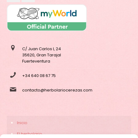
C/ Juan Carlos I, 24
35620, Gran Tarajal
Fuerteventura
+34 640 08 67 75
contacto@herbolariocerezas.com
Inicio
El herbolario