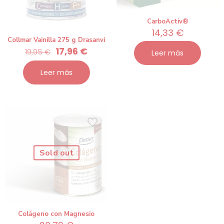
CarboActiv®
14,33
€
Collmar Vainilla 275 g Drasanvi
El
El
17,96
€
19,95
€
Leer más
precio
precio
original
actual
Leer más
era:
es:
19,95 €.
17,96 €.
Sold out
Colágeno con Magnesio