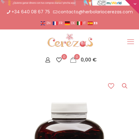
+34 640 08 67 75
contacto@herbolariocerezas.com
ES
EN
FR
DE
IT
0
0
0,00
€