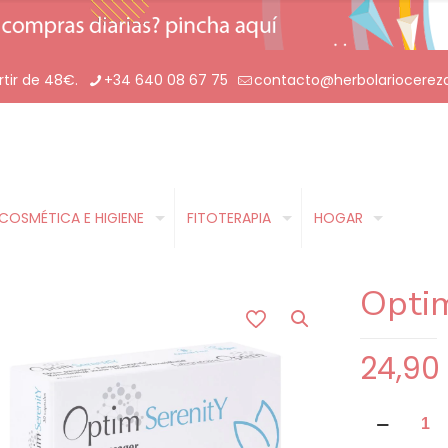
rtir de 48€.
+34 640 08 67 75
contacto@herbolariocerez
COSMÉTICA E HIGIENE
FITOTERAPIA
HOGAR
Optim
24,9
Optim
Serenity