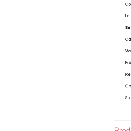
Co
La
Si
Cá
Ve
Fa
Re
Op
Se
Prod