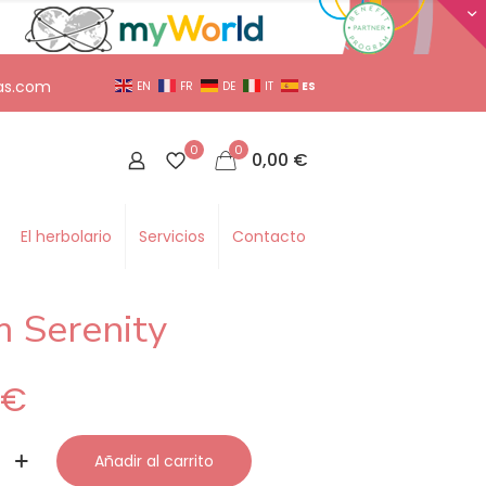
as.com
ES
EN
FR
DE
IT
0
0
0,00
€
El herbolario
Servicios
Contacto
 Serenity
0
€
Añadir al carrito