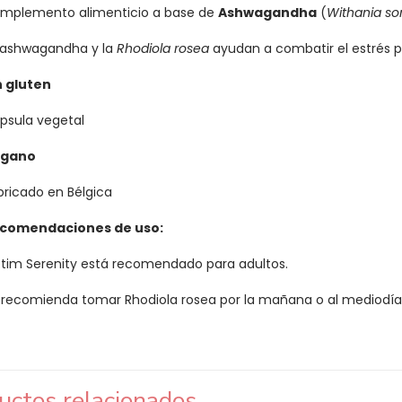
mplemento alimenticio a base de
Ashwagandha
(
Withania so
 ashwagandha y la
Rhodiola rosea
ayudan a combatir el estrés pa
n gluten
psula vegetal
gano
bricado en Bélgica
comendaciones de uso:
tim Serenity está recomendado para adultos.
 recomienda tomar Rhodiola rosea por la mañana o al mediodía
uctos relacionados