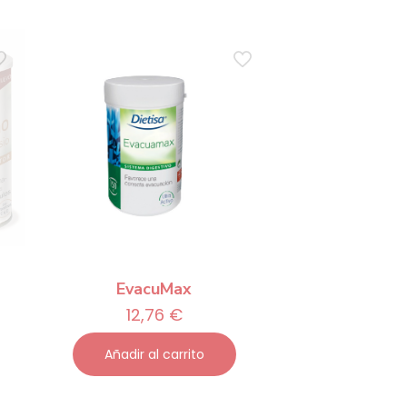
o
EvacuMax
12,76
€
Añadir al carrito