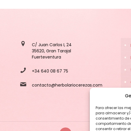
19,95 €.
17,96 €.
C/ Juan Carlos I, 24
35620, Gran Tarajal
Fuerteventura
+34 640 08 67 75
contacto@herbolariocerezas.com
Ge
Para ofrecer las me
para almacenar y/o 
consentimiento de 
comportamiento de n
consentir o retirar