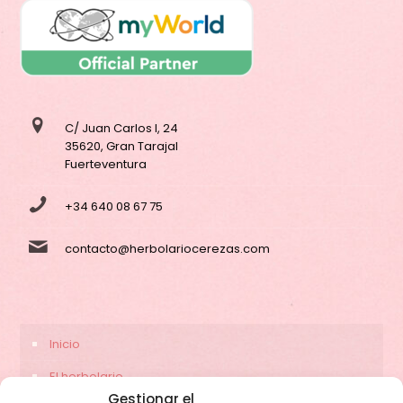
C/ Juan Carlos I, 24
35620, Gran Tarajal
Fuerteventura
+34 640 08 67 75
contacto@herbolariocerezas.com
Inicio
El herbolario
Gestionar el