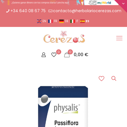
+34 640 08 67 75
contacto@herbolariocerezas.com
ES
EN
FR
DE
IT
0
0
0,00
€