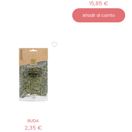
15,85
€
Añadir al carrito
RUDA
2,35
€