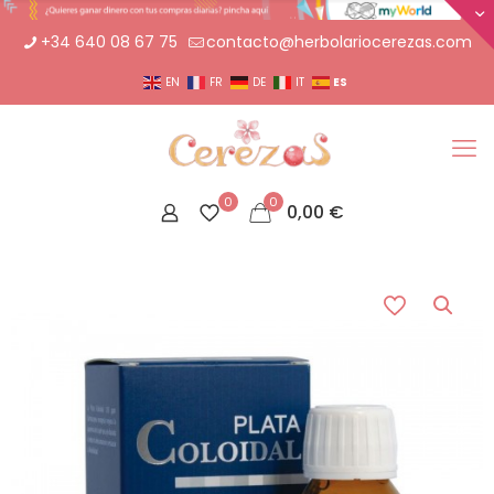
+34 640 08 67 75
contacto@herbolariocerezas.com
ES
EN
FR
DE
IT
0
0
0,00
€