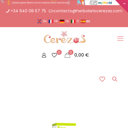
+34 640 08 67 75
contacto@herbolariocerezas.com
ES
EN
FR
DE
IT
0
0
0,00
€