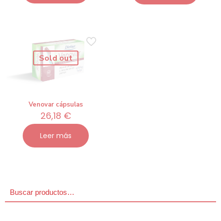
19,95 €.
17,96 
Sold out
Venovar cápsulas
26,18
€
Leer más