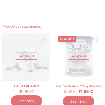
Productos relacionados
EN OFERTA
Sold out
Sold out
CALM CREAMER
Collmar Vainilla 275 g Drasanvi
El
El
39,89
€
17,96
€
19,95
€
precio
preci
original
actua
Leer más
Leer más
era:
es: