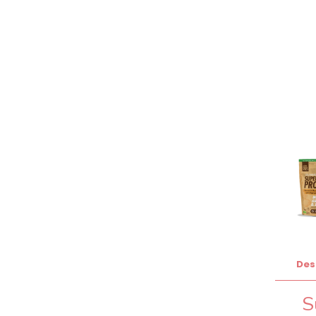
Des
S