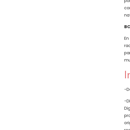
po
co
na
B
En
ra
pa
mu
I
-D
-D
Di
pr
or