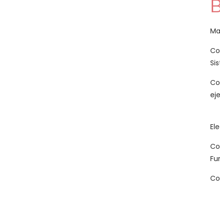
B
Ma
Co
Si
Co
eje
El
Con
Fu
Co