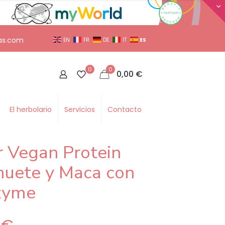
as.com
ES
EN
FR
DE
IT
0
0
0,00
€
El herbolario
Servicios
Contacto
 Vegan Protein
huete y Maca con
zyme