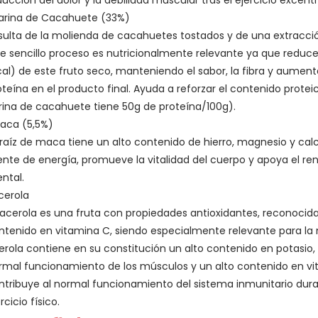
ducción del dolor y la debilidad muscular tras el ejercicio excéntr
arina de Cacahuete (33%)
sulta de la molienda de cacahuetes tostados y de una extracción
te sencillo proceso es nutricionalmente relevante ya que reduce
cal) de este fruto seco, manteniendo el sabor, la fibra y aumen
oteína en el producto final. Ayuda a reforzar el contenido protei
rina de cacahuete tiene 50g de proteína/100g).
aca (5,5%)
 raíz de maca tiene un alto contenido de hierro, magnesio y cal
ente de energía, promueve la vitalidad del cuerpo y apoya el ren
ntal.
cerola
 acerola es una fruta con propiedades antioxidantes, reconocida
ntenido en vitamina C, siendo especialmente relevante para la n
erola contiene en su constitución un alto contenido en potasio,
rmal funcionamiento de los músculos y un alto contenido en vi
ntribuye al normal funcionamiento del sistema inmunitario dur
rcicio físico.