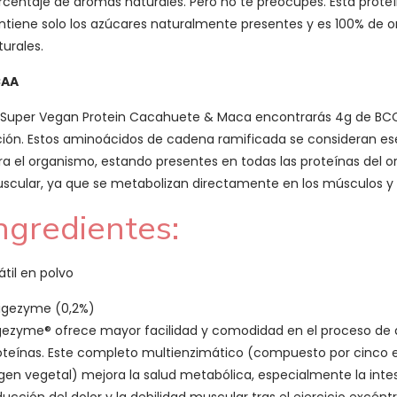
rcentaje de aromas naturales. Pero no te preocupes. Esta prote
ntiene solo los azúcares naturalmente presentes y es 100% de or
turales.
CAA
 Super Vegan Protein Cacahuete & Maca encontrarás 4g de BCCA 
ción. Estos aminoácidos de cadena ramificada se consideran ese
ra el organismo, estando presentes en todas las proteínas del o
scular, ya que se metabolizan directamente en los músculos y 
ngredientes:
átil en polvo
igezyme (0,2%)
gezyme® ofrece mayor facilidad y comodidad en el proceso de 
oteínas. Este completo multienzimático (compuesto por cinco e
igen vegetal) mejora la salud metabólica, especialmente la intes