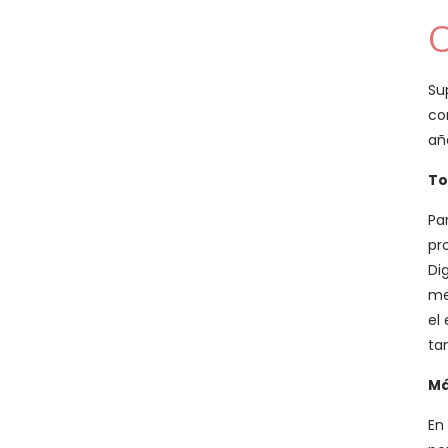
C
Su
co
añ
To
Pa
pr
Di
me
el
ta
Má
En