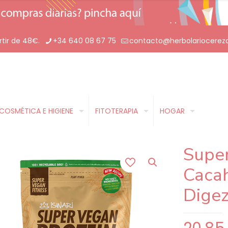
rtir de 48€.
+34 640 08 67 75
contacto@herbolariocerez
COSMÉTICA E HIGIENE
FITOTERAPIA
HOGAR
Super
Caca
Dige