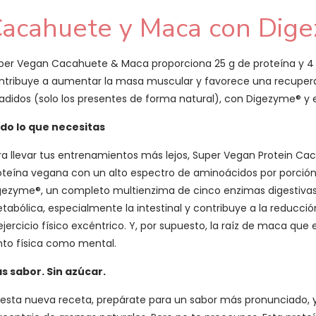
acahuete y Maca con Dig
per Vegan Cacahuete & Maca proporciona 25 g de proteína y 4 g
ntribuye a aumentar la masa muscular y favorece una recupera
adidos (solo los presentes de forma natural), con Digezyme® y e
do lo que necesitas
ra llevar tus entrenamientos más lejos, Super Vegan Protein C
oteína vegana con un alto espectro de aminoácidos por porción
gezyme®, un completo multienzima de cinco enzimas digestivas 
tabólica, especialmente la intestinal y contribuye a la reducción
 ejercicio físico excéntrico. Y, por supuesto, la raíz de maca qu
nto física como mental.
s sabor. Sin azúcar.
 esta nueva receta, prepárate para un sabor más pronunciado