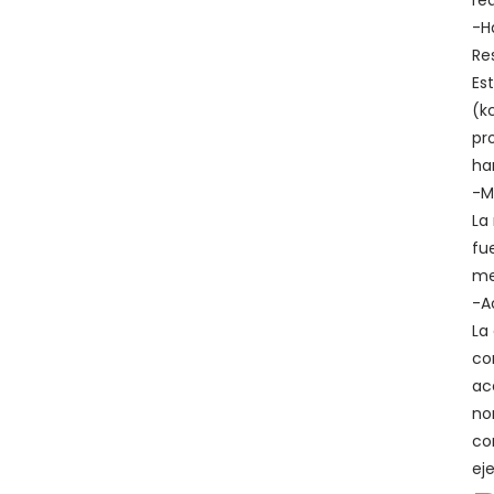
re
-H
Re
Es
(k
pr
ha
-M
La
fu
me
-A
La
co
ac
no
co
eje