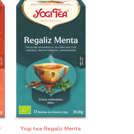
r
Yogi tea-Regaliz Menta