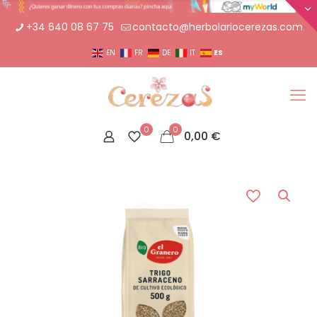
+34 640 08 67 75
contacto@herbolariocerezas.com
ES
EN
FR
DE
IT
0
0
0,00
€