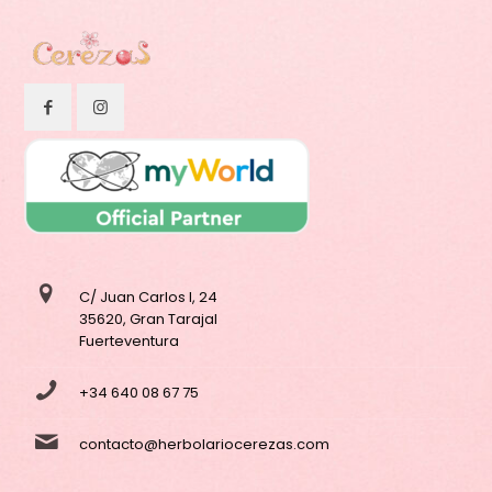
C/ Juan Carlos I, 24
35620, Gran Tarajal
Fuerteventura
+34 640 08 67 75
contacto@herbolariocerezas.com