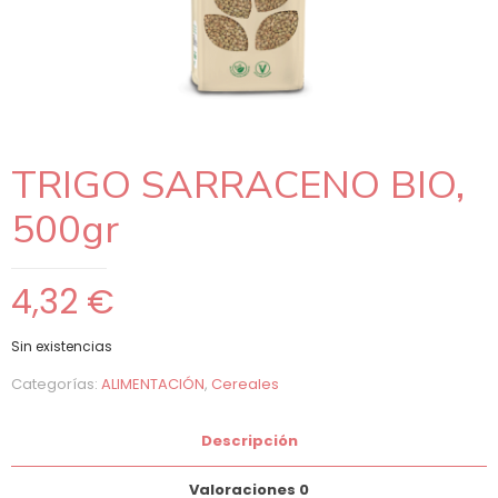
TRIGO SARRACENO BIO,
500gr
4,32
€
Sin existencias
Categorías:
ALIMENTACIÓN
,
Cereales
Descripción
Valoraciones
0