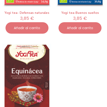
Yogi tea- Defensas naturales
Yogi tea-Buenos sueños
3,85
€
3,85
€
Añadir al carrito
Añadir al carrito