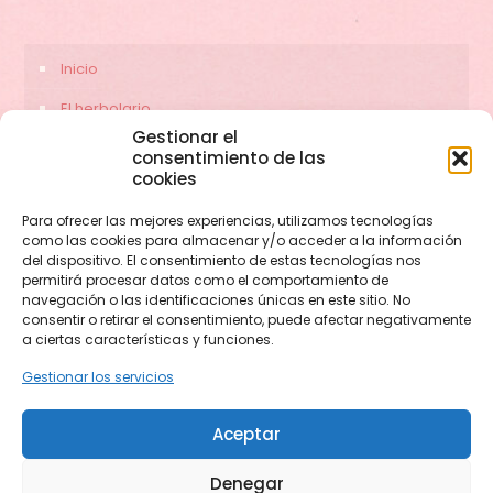
Inicio
El herbolario
Gestionar el
Servicios
consentimiento de las
cookies
Contacto
Para ofrecer las mejores experiencias, utilizamos tecnologías
como las cookies para almacenar y/o acceder a la información
del dispositivo. El consentimiento de estas tecnologías nos
permitirá procesar datos como el comportamiento de
navegación o las identificaciones únicas en este sitio. No
consentir o retirar el consentimiento, puede afectar negativamente
a ciertas características y funciones.
Gestionar los servicios
© 2026 herbolariocerezas.com. Todos los derechos
Aceptar
reservados.
Web diseñada por
Aragon Marketing
Denegar
Aviso legal
Política de privacidad