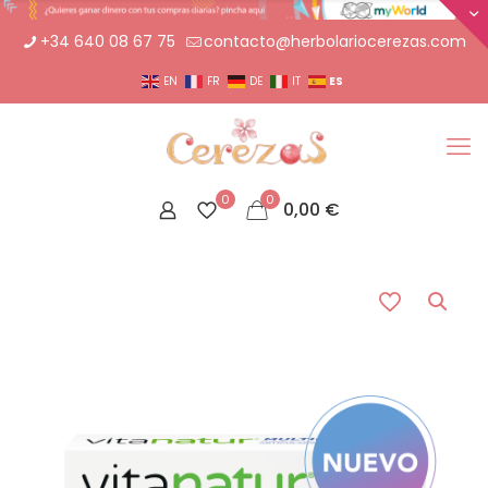
+34 640 08 67 75
contacto@herbolariocerezas.com
ES
EN
FR
DE
IT
0
0
0,00
€