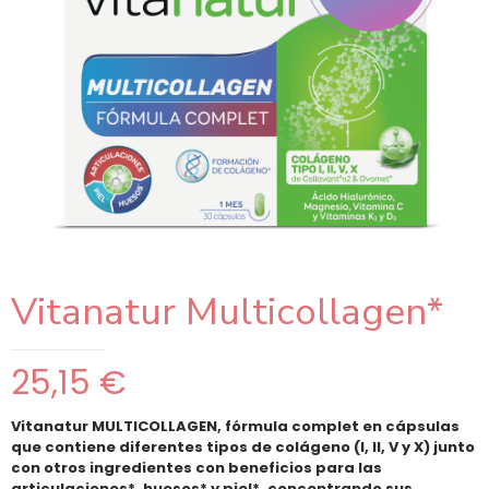
Vitanatur Multicollagen*
25,15
€
Vitanatur MULTICOLLAGEN, fórmula complet en cápsulas
que contiene diferentes tipos de colágeno (I, II, V y X) junto
con otros ingredientes con beneficios para las
articulaciones*, huesos* y piel*, concentrando sus