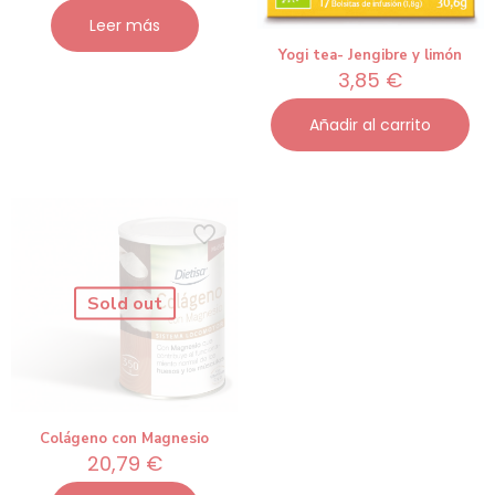
Leer más
Yogi tea- Jengibre y limón
3,85
€
Añadir al carrito
Sold out
Colágeno con Magnesio
20,79
€