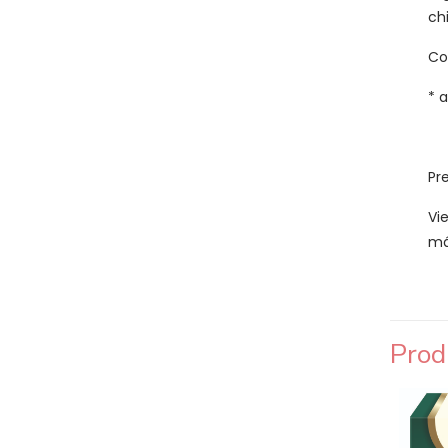
ch
Co
* 
Pr
Vi
má
Prod