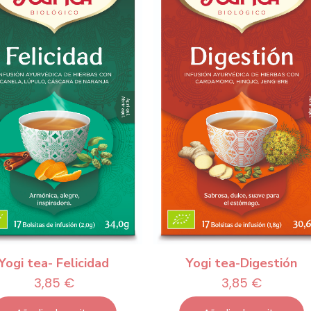
Yogi tea- Felicidad
Yogi tea-Digestión
3,85
€
3,85
€