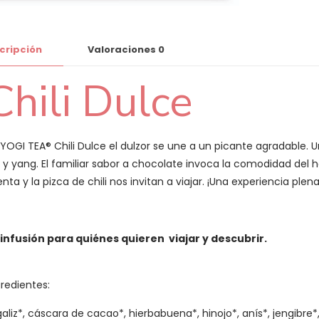
cripción
Valoraciones
0
Chili Dulce
 YOGI TEA® Chili Dulce el dulzor se une a un picante agradable.
n y yang. El familiar sabor a chocolate invoca la comodidad del h
nta y la pizca de chili nos invitan a viajar. ¡Una experiencia plen
 infusión para quiénes quieren viajar y descubrir.
gredientes:
galiz*, cáscara de cacao*, hierbabuena*, hinojo*, anís*, jengibre*,