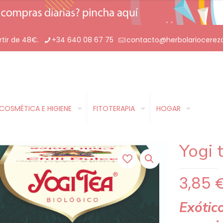
rtir de 48€.
+34 640 08 67 75
contacto@herbolariocerez
COSMÉTICA E HIGIENE
FITOTERAPIA
HOGAR
Yogi 
3,85
Exótic