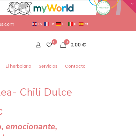
as.com
ES
EN
FR
DE
IT
0
0
0,00
€
El herbolario
Servicios
Contacto
tea- Chili Dulce
€
o, emocionante,