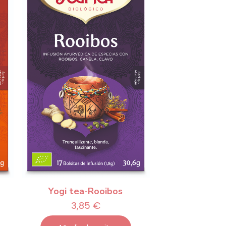
Yogi tea-Rooibos
3,85
€