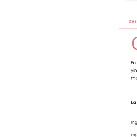
Des
En
yi
me
La
In
re