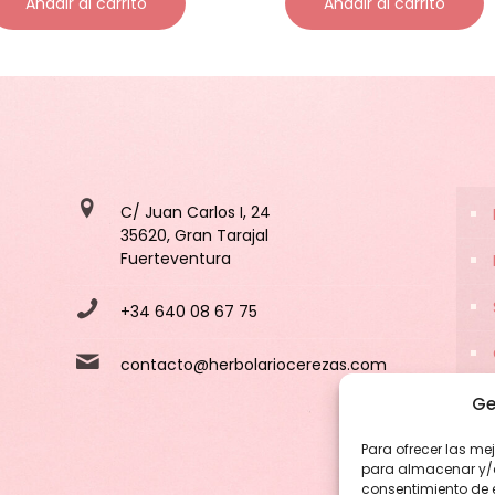
Añadir al carrito
Añadir al carrito
C/ Juan Carlos I, 24
35620, Gran Tarajal
Fuerteventura
+34 640 08 67 75
contacto@herbolariocerezas.com
Ge
Para ofrecer las me
para almacenar y/o 
consentimiento de 