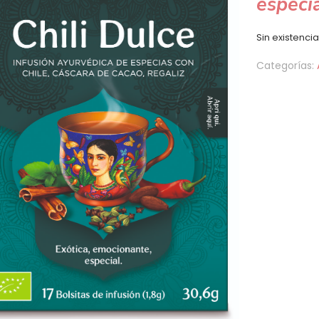
especia
Sin existenci
Categorías: