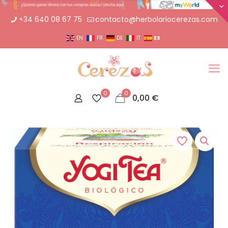
+34 640 08 67 75
contacto@herbolariocerezas.com
ES
EN
FR
DE
IT
0
0
0,00
€