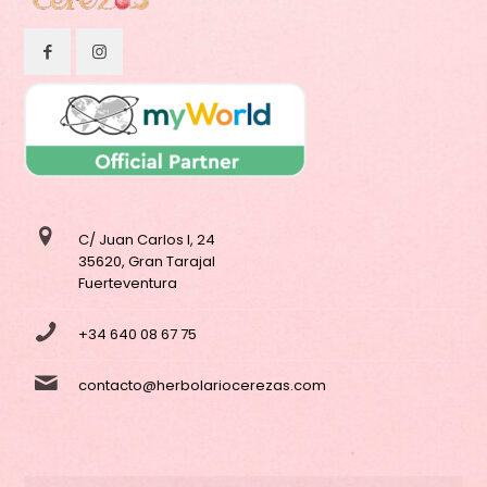
C/ Juan Carlos I, 24
35620, Gran Tarajal
Fuerteventura
+34 640 08 67 75
contacto@herbolariocerezas.com