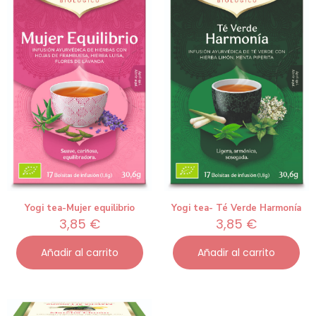
Yogi tea-Mujer equilibrio
Yogi tea- Té Verde Harmonía
3,85
€
3,85
€
Añadir al carrito
Añadir al carrito