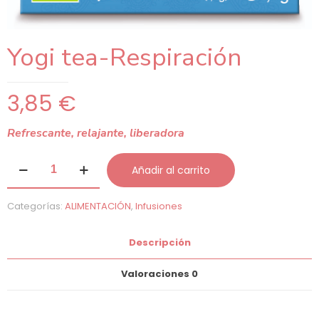
Yogi tea-Respiración
3,85
€
Refrescante, relajante, liberadora
Yogi
Añadir al carrito
tea-
Respiración
cantidad
Categorías:
ALIMENTACIÓN
,
Infusiones
Descripción
Valoraciones
0