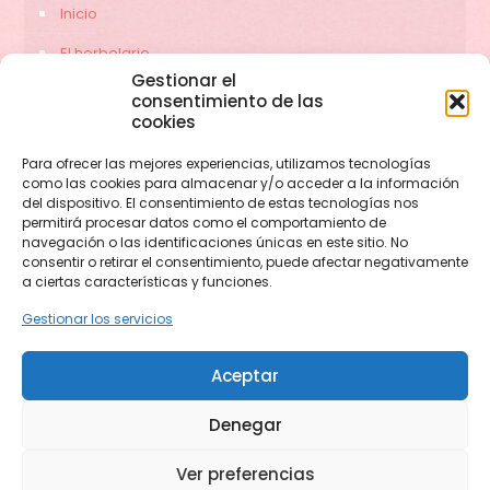
Inicio
El herbolario
Gestionar el
Servicios
consentimiento de las
cookies
Contacto
Para ofrecer las mejores experiencias, utilizamos tecnologías
como las cookies para almacenar y/o acceder a la información
del dispositivo. El consentimiento de estas tecnologías nos
permitirá procesar datos como el comportamiento de
navegación o las identificaciones únicas en este sitio. No
consentir o retirar el consentimiento, puede afectar negativamente
a ciertas características y funciones.
Gestionar los servicios
© 2026 herbolariocerezas.com. Todos los derechos
Aceptar
reservados.
Web diseñada por
Aragon Marketing
Denegar
Aviso legal
Política de privacidad
Política de cookies (UE)
Condiciones de compra
Condiciones de envío
Política de devolución
Ver preferencias