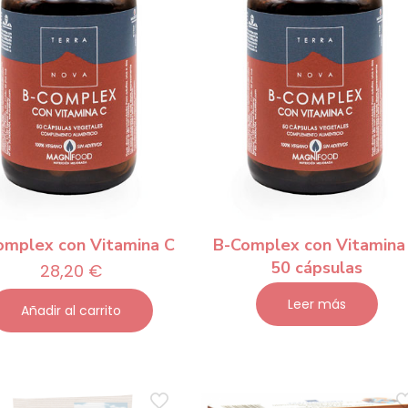
omplex con Vitamina C
B-Complex con Vitamina
50 cápsulas
28,20
€
Leer más
Añadir al carrito