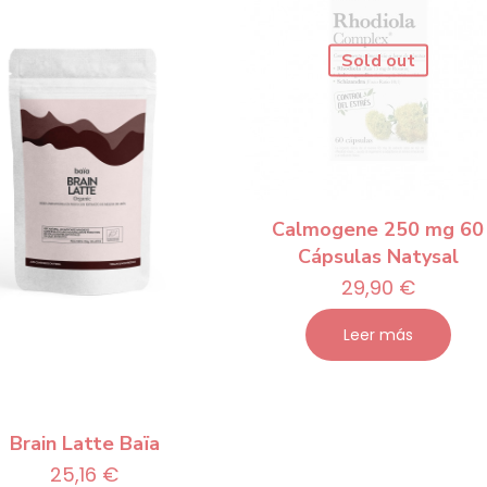
Sold out
Calmogene 250 mg 60
Cápsulas Natysal
29,90
€
Leer más
Brain Latte Baïa
25,16
€