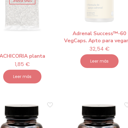
Sold out
Adrenal Success™-60
VegCaps. Apto para vega
32,54
€
ACHICORIA planta
Leer más
1,85
€
Leer más