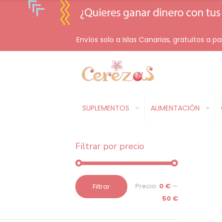
Envíos solo a Islas Canarias, gratuitos a pa
SUPLEMENTOS
ALIMENTACIÓN
Filtrar por precio
Precio
Precio
Precio:
0 €
—
Filtrar
mínimo
máximo
50 €