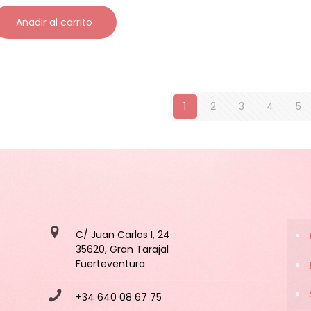
Añadir al carrito
1
2
3
4
5
C/ Juan Carlos I, 24
35620, Gran Tarajal
Fuerteventura
+34 640 08 67 75