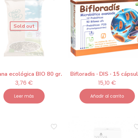
Sold out
na ecológica BIO 80 gr.
Bifloradis · DIS · 15 cápsu
3,76
€
15,10
€
Leer más
Añadir al carrito