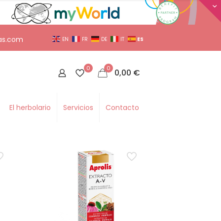
as.com
ES
EN
FR
DE
IT
0
0
0,00
€
El herbolario
Servicios
Contacto