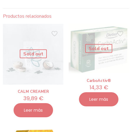
Productos relacionados
Sold out
Sold out
CarboActiv®
14,33
€
CALM CREAMER
39,89
€
Leer más
Leer más