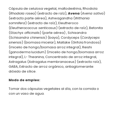
Cápsula de celulosa vegetal, maltodextrina, Rhodiola
(
Rhodiola rosea
) (extracto de raíz),
Avena
(
Avena sativa
)
(extracto parte aérea), Ashwagandha (
Withania
somnifera
) (extracto de raíz), Eleutheroco
(
Eleutherococcus senticosus
) (extracto de raíz), Betonita
(
Stachys officinalis
) (parte aérea) , Schisandra
(
Schisandra chinensis
) (baya), Cordyceps (
Cordyceps
sinensis
) (biomasa micelar), Maitake (Grifola frondosa)
(micelio de hongo/biomasa arroz integral), Reishi
(ganoderma lucidum) (micelio de hongo/biomasa arroz
integral), L- Theanina, Concentrado de arroz integral,
Astragalus (Astragalus membranaceus) (extracto raíz),
GABA, Extracto de arroz orgánico, antiaglomerante:
dióxido de sílice.
Modo de empleo:
Tomar dos cápsulas vegetales al día, con la comida o
con un vaso de agua.