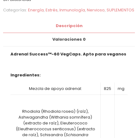
Categorías:
Energía
,
Estrés
,
Inmunología
,
Nervioso
,
SUPLEMENTOS
Descripción
Valoraciones
0
Adrenal Success™-60 VegCaps. Apto para veganos
Ingredientes:
Mezcla de apoyo adrenal:
825
mg
Rhodiola (Rhodiola rosea) (raíz),
Ashwagandha (Withania somnífera)
(extracto de raíz), Eleuterococo
(Eleutherococcus senticosus) (extracto
de raíz), Schisandra (
Schisandra