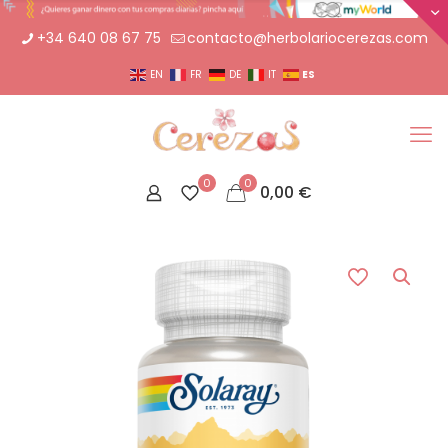
+34 640 08 67 75
contacto@herbolariocerezas.com
ES
EN
FR
DE
IT
0
0
0,00
€