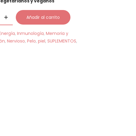
vegetarianos y veganos
Añadir al carrito
Energía
,
Inmunología
,
Memoria y
ión
,
Nervioso
,
Pelo
,
piel
,
SUPLEMENTOS
,