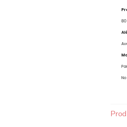
Pr
80
Al
Av
Mo
Pa
No
Prod