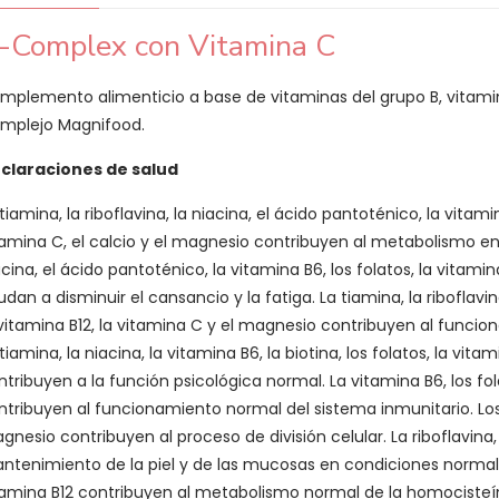
-Complex con Vitamina C
mplemento alimenticio a base de vitaminas del grupo B, vitamin
mplejo Magnifood.
claraciones de salud
tiamina, la riboflavina, la niacina, el ácido pantoténico, la vitamin
tamina C, el calcio y el magnesio contribuyen al metabolismo ene
acina, el ácido pantoténico, la vitamina B6, los folatos, la vitami
dan a disminuir el cansancio y la fatiga. La tiamina, la riboflavina
 vitamina B12, la vitamina C y el magnesio contribuyen al funci
tiamina, la niacina, la vitamina B6, la biotina, los folatos, la vit
ntribuyen a la función psicológica normal. La vitamina B6, los fol
ntribuyen al funcionamiento normal del sistema inmunitario. Los fo
gnesio contribuyen al proceso de división celular. La riboflavina, 
ntenimiento de la piel y de las mucosas en condiciones normales.
tamina B12 contribuyen al metabolismo normal de la homocisteí