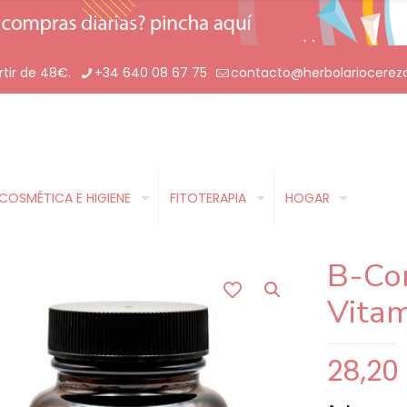
rtir de 48€.
+34 640 08 67 75
contacto@herbolariocerez
COSMÉTICA E HIGIENE
FITOTERAPIA
HOGAR
B-Co
Vitam
28,20