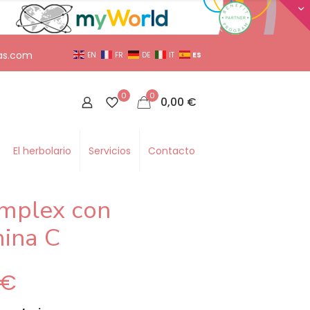
as.com
ES
EN
FR
DE
IT
0
0
0,00
€
El herbolario
Servicios
Contacto
mplex con
ina C
€