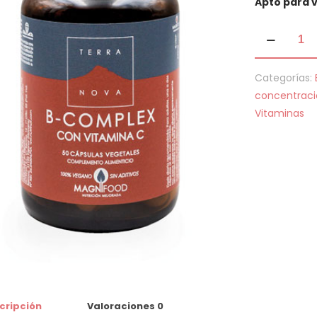
Apto para 
B-
Complex
con
Categorías:
Vitamina
concentrac
C
Vitaminas
cantidad
cripción
Valoraciones
0