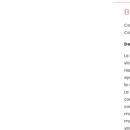
B
Co
Co
De
La 
vi
ni
ayu
la
La 
co
co
ma
ma
vi