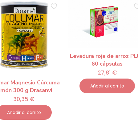
Levadura roja de arroz P
60 cápsulas
27,81
€
lmar Magnesio Cúrcuma
Añadir al carrito
imón 300 g Drasanvi
30,35
€
Añadir al carrito