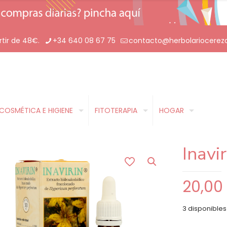
rtir de 48€.
+34 640 08 67 75
contacto@herbolariocerez
COSMÉTICA E HIGIENE
FITOTERAPIA
HOGAR
Inavir
20,0
3 disponibles