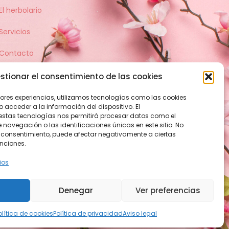
El herbolario
Servicios
Contacto
stionar el consentimiento de las cookies
jores experiencias, utilizamos tecnologías como las cookies
acceder a la información del dispositivo. El
estas tecnologías nos permitirá procesar datos como el
avegación o las identificaciones únicas en este sitio. No
 el consentimiento, puede afectar negativamente a ciertas
unciones.
ios
Denegar
Ver preferencias
es de envío
Política de devolución
olítica de cookies
Política de privacidad
Aviso legal