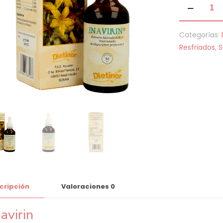
Inavirin
cantidad
Categorías:
Resfriados
,
S
cripción
Valoraciones
0
navirin