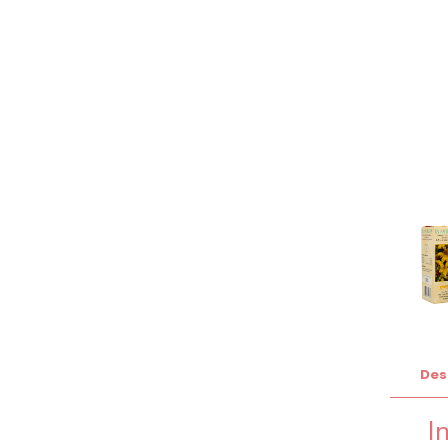
Des
I