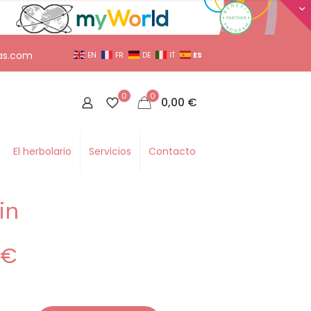
as.com
ES
EN
FR
DE
IT
0
0
0,00
€
El herbolario
Servicios
Contacto
in
0
€