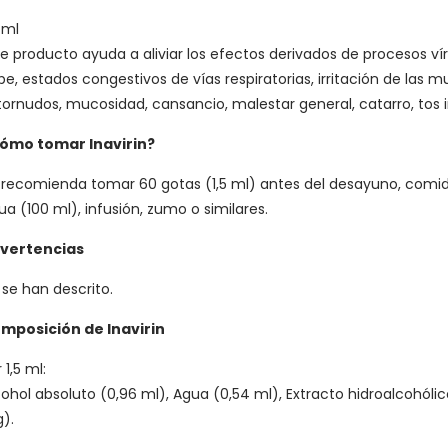
 ml
te producto ayuda a aliviar los efectos derivados de procesos ví
ipe, estados congestivos de vías respiratorias, irritación de las 
tornudos, mucosidad, cansancio, malestar general, catarro, tos irr
ómo tomar Inavirin?
 recomienda tomar 60 gotas (1,5 ml) antes del desayuno, comid
ua (100 ml), infusión, zumo o similares.
vertencias
 se han descrito.
mposición de Inavirin
 1,5 ml:
cohol absoluto (0,96 ml), Agua (0,54 ml), Extracto hidroalcohóli
).