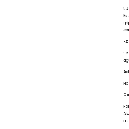
50
Es
gr
es
¿C
Se
ag
Ad
No
Co
Por
Al
mg