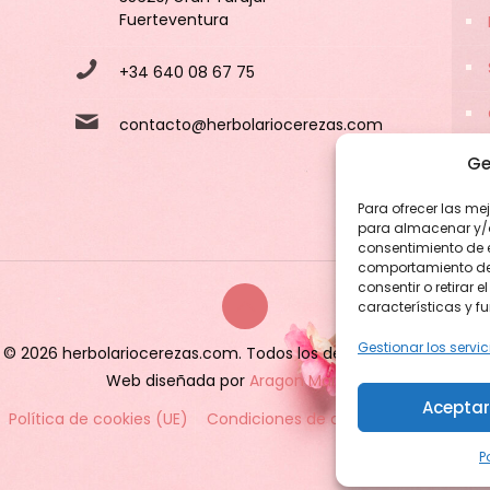
Fuerteventura
+34 640 08 67 75
contacto@herbolariocerezas.com
Ge
Para ofrecer las me
para almacenar y/o 
consentimiento de 
comportamiento de n
consentir o retirar
características y f
Gestionar los servic
© 2026 herbolariocerezas.com. Todos los derechos reservados.
Web diseñada por
Aragon Marketing
Aceptar
Política de cookies (UE)
Condiciones de compra
Condicion
P