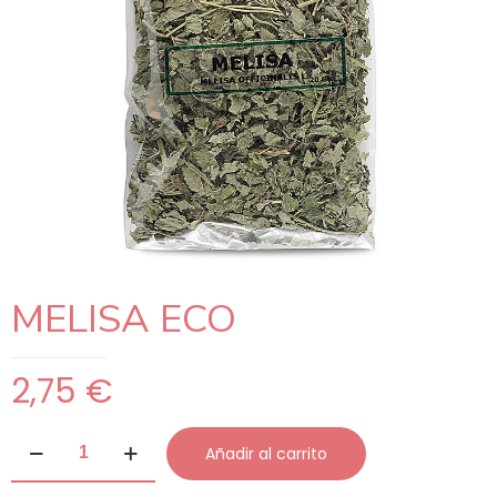
MELISA ECO
2,75
€
MELISA
Añadir al carrito
ECO
cantidad