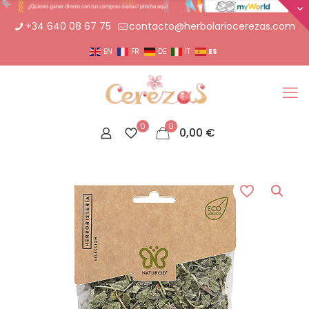
+34 640 08 67 75
contacto@herbolariocerezas.com
ES
EN
FR
DE
IT
0
0
0,00
€